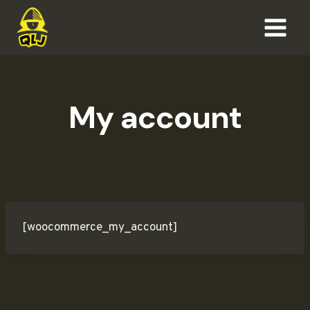
Aller
au
contenu
My account
[woocommerce_my_account]